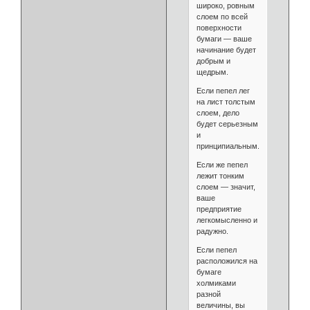
широко, ровным
слоем по всей
поверхности
бумаги — ваше
начинание будет
добрым и
щедрым.
Если пепел лег
на лист толстым
слоем, дело
будет серьезным
и
принципиальным.
Если же пепел
лежит тонким
слоем — значит,
ваше
предприятие
легкомысленно и
радужно.
Если пепел
расположился на
бумаге
холмиками
разной
величины, вы