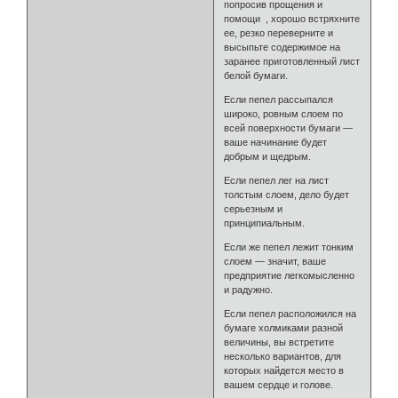
попросив прощения и
помощи , хорошо встряхните
ее, резко переверните и
высыпьте содержимое на
заранее приготовленный лист
белой бумаги.
Если пепел рассыпался
широко, ровным слоем по
всей поверхности бумаги —
ваше начинание будет
добрым и щедрым.
Если пепел лег на лист
толстым слоем, дело будет
серьезным и
принципиальным.
Если же пепел лежит тонким
слоем — значит, ваше
предприятие легкомысленно
и радужно.
Если пепел расположился на
бумаге холмиками разной
величины, вы встретите
несколько вариантов, для
которых найдется место в
вашем сердце и голове.