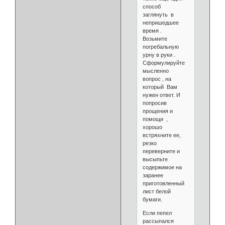
способ
заглянуть в
непришедшее
время .
Возьмите
погребальную
урну в руки .
Сформулируйте
мысленно
вопрос , на
который Вам
нужен ответ. И
попросив
прощения и
помощи ,
хорошо
встряхните ее,
резко
переверните и
высыпьте
содержимое на
заранее
приготовленный
лист белой
бумаги.
Если пепел
рассыпался