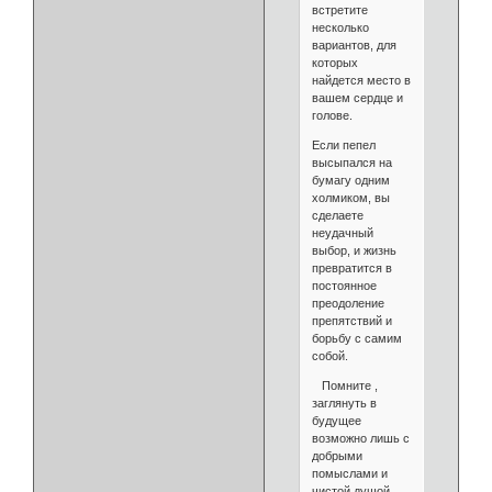
встретите
несколько
вариантов, для
которых
найдется место в
вашем сердце и
голове.
Если пепел
высыпался на
бумагу одним
холмиком, вы
сделаете
неудачный
выбор, и жизнь
превратится в
постоянное
преодоление
препятствий и
борьбу с самим
собой.
Помните ,
заглянуть в
будущее
возможно лишь с
добрыми
помыслами и
чистой душой...