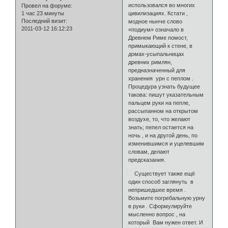
использовался во многих
Провел на форуме:
1 час 23 минуты
цивилизациях. Кстати ,
Последний визит:
модное нынче слово
2011-03-12 16:12:23
«подиум» означало в
Древнем Риме помост,
примыкающий к стене, в
домах-усыпальницах
древних римлян,
предназначенный для
хранения урн с пеплом .
Процедура узнать будущее
такова: пишут указательным
пальцем руки на пепле,
рассыпанном на открытом
воздухе, то, что желают
знать; пепел остается на
ночь , и на другой день, по
изменившимся и уцелевшим
словам, делают
предсказания.
Существует также ещё
один способ заглянуть в
непришедшее время .
Возьмите погребальную урну
в руки . Сформулируйте
мысленно вопрос , на
который Вам нужен ответ. И