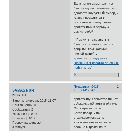
Если пепел высыпался на
бумагу одним холмиком, вы
сделаете неудачный выбор, и
жизнь превратится в
постоянное преодоление
препятствий и борьбу с
самим собой.
Помните , заглянуть в
будущее возможно лишь с
добрыми помыслами и
чистой душой...
движение в поддержку
кремации "Братство огненных
пофигистов"
0
Поделиться
2015-
2
SAMAS NUN
11-13 14:58:42
Новичок
приветствую Агнистов,пишет
Зарегистрирован
: 2015-11-07
с Аркаима области любитель
Приглашений:
0
Огня-ярчайшего из
Сообщений:
2
Богов.поворчу по
Уважение:
[+0/-0]
стариковски.прах не
Позитив:
[+0/-0]
жив,помогать не может.и
Провел на форуме:
3 минуты
вообще выражение "с