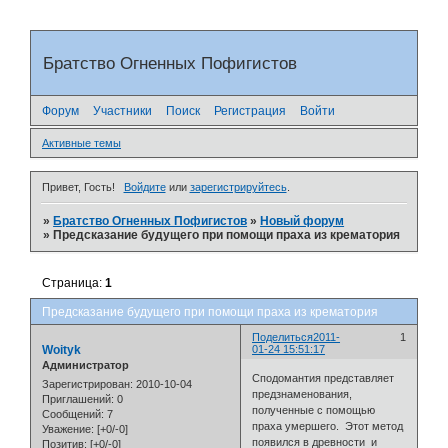
Братство Огненных Пофигистов
Форум
Участники
Поиск
Регистрация
Войти
Активные темы
Привет, Гость!
Войдите
или
зарегистрируйтесь
.
»
Братство Огненных Пофигистов
»
Новый форум
»
Предсказание будущего при помощи праха из крематория
Страница:
1
Предсказание будущего при помощи праха из крематория
Поделиться
2011-
1
Woityk
01-24 15:51:17
Администратор
Сподомантия представляет
Зарегистрирован
: 2010-10-04
предзнаменования,
Приглашений:
0
полученные с помощью
Сообщений:
7
праха умершего. Этот метод
Уважение:
[+0/-0]
появился в древности и
Позитив:
[+0/-0]