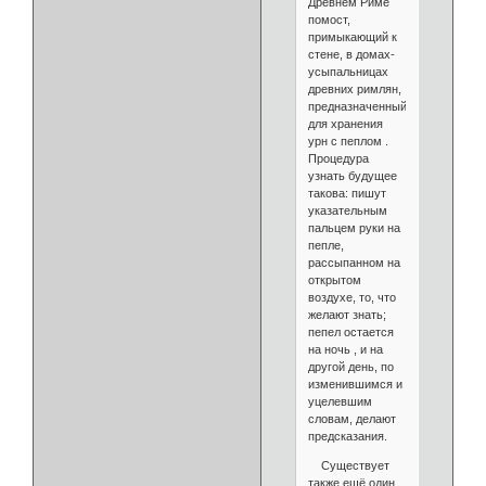
Древнем Риме
помост,
примыкающий к
стене, в домах-
усыпальницах
древних римлян,
предназначенный
для хранения
урн с пеплом .
Процедура
узнать будущее
такова: пишут
указательным
пальцем руки на
пепле,
рассыпанном на
открытом
воздухе, то, что
желают знать;
пепел остается
на ночь , и на
другой день, по
изменившимся и
уцелевшим
словам, делают
предсказания.
Существует
также ещё один