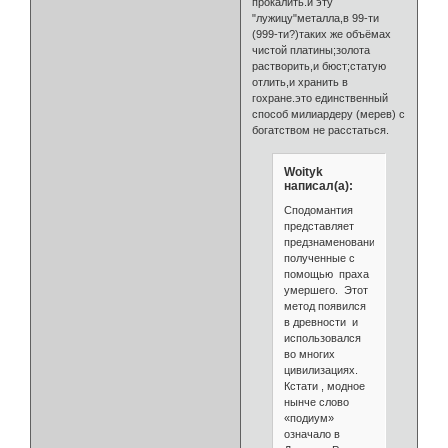
прокалить.и эту
"лужицу"металла,в 99-ти
(999-ти?)таких же объёмах
чистой платины;золота
растворить,и бюст;статую
отлить,и хранить в
гохране.это единственный
способ милиардеру (мерев) с
богатством не расстаться.
Woityk
написал(а):
Сподомантия
представляет
предзнаменования,
полученные с
помощью праха
умершего. Этот
метод появился
в древности и
использовался
во многих
цивилизациях.
Кстати , модное
нынче слово
«подиум»
означало в