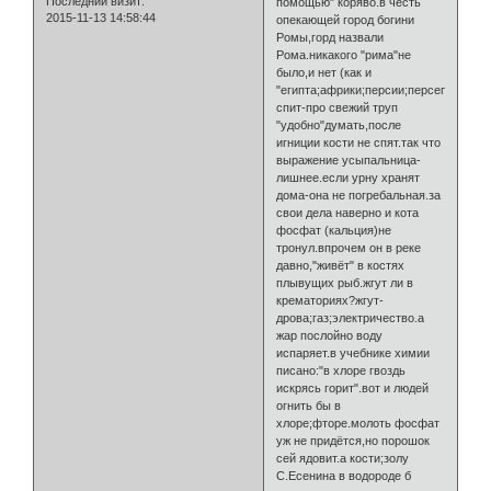
Последний визит:
помощью" коряво.в честь
2015-11-13 14:58:44
опекающей город богини
Ромы,горд назвали
Рома.никакого "рима"не
было,и нет (как и
"египта;африки;персии;персеполя").о
спит-про свежий труп
"удобно"думать,после
игниции кости не спят.так что
выражение усыпальница-
лишнее.если урну хранят
дома-она не погребальная.за
свои дела наверно и кота
фосфат (кальция)не
тронул.впрочем он в реке
давно,"живёт" в костях
плывущих рыб.жгут ли в
крематориях?жгут-
дрова;газ;электричество.а
жар послойно воду
испаряет.в учебнике химии
писано:"в хлоре гвоздь
искрясь горит".вот и людей
огнить бы в
хлоре;фторе.молоть фосфат
уж не придётся,но порошок
сей ядовит.а кости;золу
С.Есенина в водороде б